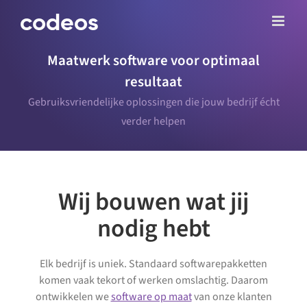
Ga
naar
inhoud
Maatwerk software voor optimaal
resultaat
Gebruiksvriendelijke oplossingen die jouw bedrijf écht
verder helpen
Wij bouwen wat jij
nodig hebt
Elk bedrijf is uniek. Standaard softwarepakketten
komen vaak tekort of werken omslachtig. Daarom
ontwikkelen we
software op maat
van onze klanten