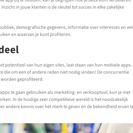
app bij te houden, kan je begrijpen hoe je deze kunt verbeteren
nzicht in jouw klanten is de sleutel tot succes in elke zakelijke
 publiek, demografische gegevens, informatie over interesses en vel
ruiken en waarvan je kunt profiteren.
deel
et potentieel van hun eigen sites, laat staan van hun mobiele apps.
e die om een of andere reden niet nodig vinden! De concurrentie
n worden geprofiteerd.
e apps te gaan gebruiken als marketing- en verkooptool, kun je met
erken. In de huidige zeer competitieve wereld is het noodzakelijk
der andere kennis over het merk te geven en de bekendheid ervan t