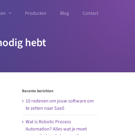
ten
Producten
Blog
Contact
nodig hebt
Recente berichten
10 redenen om jouw software om
te zetten naar SaaS
.
Wat is Robotic Process
Automation? Alles wat je moet