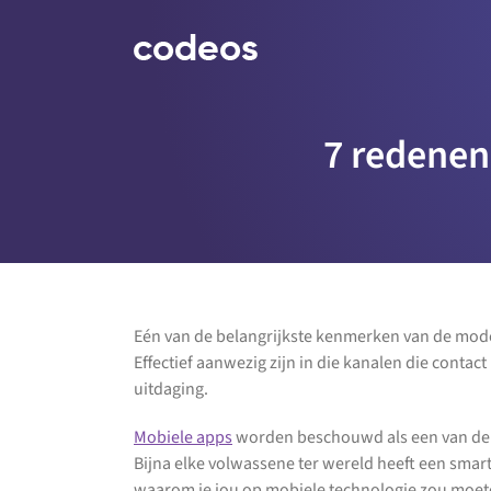
Ga
naar
inhoud
7 redenen
Eén van de belangrijkste kenmerken van de mode
Effectief aanwezig zijn in die kanalen die contac
uitdaging.
Mobiele apps
worden beschouwd als een van de kr
Bijna elke volwassene ter wereld heeft een smart
waarom je jou op mobiele technologie zou moet