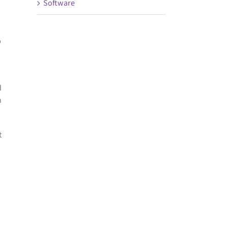
Software
p
d
n
t